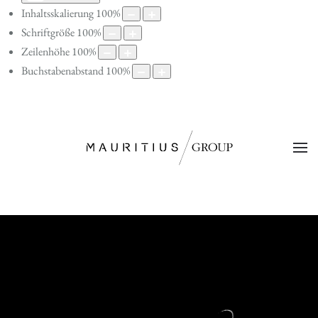
Inhaltsskalierung
100
%
Schriftgröße
100
%
Zeilenhöhe
100
%
Buchstabenabstand
100
%